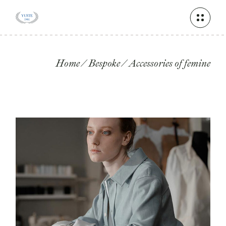
Skip
to
the
content
Home
Bespoke
Accessories of femine