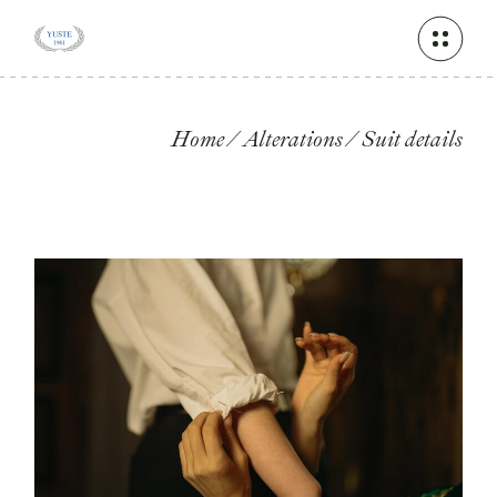
Skip
to
the
content
Home
Alterations
Suit details