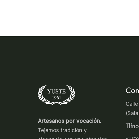
Con
Calle
(Sal
Artesanos por vocación
.
Tlfn
Tejemos tradición y
yust