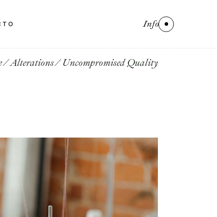
Info
CTO
e
Alterations
Uncompromised Quality