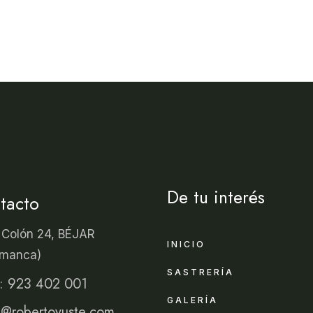
De tu interés
tacto
 Colón 24, BÉJAR
INICIO
amanca)
SASTRERÍA
o: 923 402 001
GALERÍA
e@robertoyuste.com